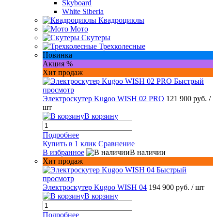
Skyboard
White Siberia
Квадроциклы
Мото
Скутеры
Трехколесные
Новинка
Акция %
Хит продаж
Быстрый
просмотр
Электроскутер Kugoo WISH 02 PRO
121 900 руб.
/
шт
В корзину
Подробнее
Купить в 1 клик
Сравнение
В избранное
В наличии
Хит продаж
Быстрый
просмотр
Электроскутер Kugoo WISH 04
194 900 руб.
/ шт
В корзину
Подробнее