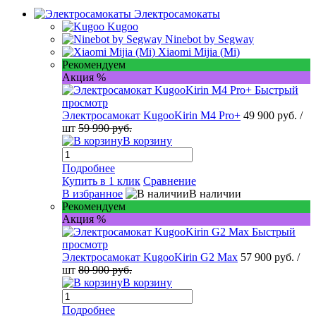
Электросамокаты
Kugoo
Ninebot by Segway
Xiaomi Mijia (Mi)
Рекомендуем
Акция %
Быстрый
просмотр
Электросамокат KugooKirin M4 Pro+
49 900 руб.
/
шт
59 990 руб.
В корзину
Подробнее
Купить в 1 клик
Сравнение
В избранное
В наличии
Рекомендуем
Акция %
Быстрый
просмотр
Электросамокат KugooKirin G2 Max
57 900 руб.
/
шт
80 900 руб.
В корзину
Подробнее