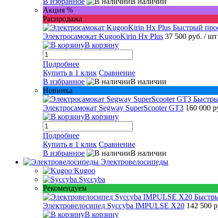
В избранное
В наличии
Акция %
Распродажа
Быстрый про
Электросамокат KugooKirin Hx Plus
37 500 руб.
/ шт
В корзину
Подробнее
Купить в 1 клик
Сравнение
В избранное
В наличии
Новинка
Быстры
Электросамокат Segway SuperScooter GT3
160 000 р
В корзину
Подробнее
Купить в 1 клик
Сравнение
В избранное
В наличии
Электровелосипеды
Kugoo
Syccyba
Рекомендуем
Быстр
Электровелосипед Syccyba IMPULSE X20
142 500 
В корзину