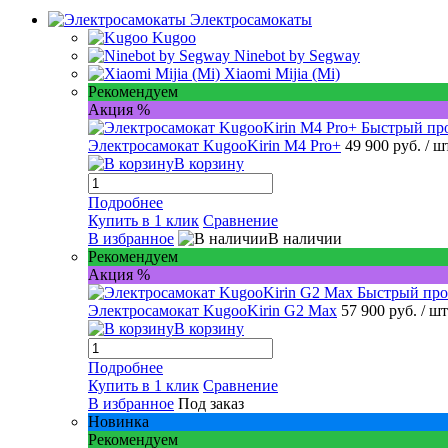
Электросамокаты
Kugoo
Ninebot by Segway
Xiaomi Mijia (Mi)
Рекомендуем
Акция %
Быстрый пр
Электросамокат KugooKirin M4 Pro+
49 900 руб.
/ ш
В корзину
Подробнее
Купить в 1 клик
Сравнение
В избранное
В наличии
Рекомендуем
Акция %
Быстрый про
Электросамокат KugooKirin G2 Max
57 900 руб.
/ шт
В корзину
Подробнее
Купить в 1 клик
Сравнение
В избранное
Под заказ
Новинка
Рекомендуем