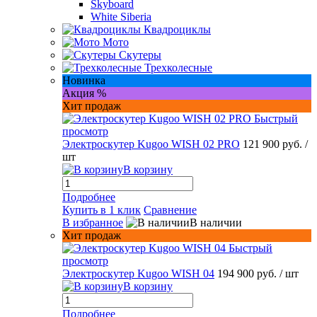
Skyboard
White Siberia
Квадроциклы
Мото
Скутеры
Трехколесные
Новинка
Акция %
Хит продаж
Быстрый
просмотр
Электроскутер Kugoo WISH 02 PRO
121 900 руб.
/
шт
В корзину
Подробнее
Купить в 1 клик
Сравнение
В избранное
В наличии
Хит продаж
Быстрый
просмотр
Электроскутер Kugoo WISH 04
194 900 руб.
/ шт
В корзину
Подробнее