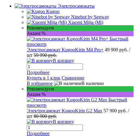
Электросамокаты
Kugoo
Ninebot by Segway
Xiaomi Mijia (Mi)
Рекомендуем
Акция %
Быстрый
просмотр
Электросамокат KugooKirin M4 Pro+
49 900 руб.
/
шт
59 990 руб.
В корзину
Подробнее
Купить в 1 клик
Сравнение
В избранное
В наличии
Рекомендуем
Акция %
Быстрый
просмотр
Электросамокат KugooKirin G2 Max
57 900 руб.
/
шт
80 900 руб.
В корзину
Подробнее