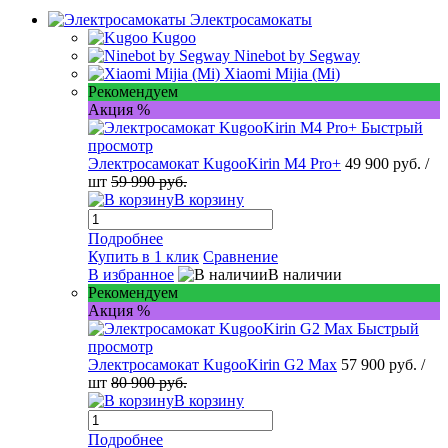
Электросамокаты
Kugoo
Ninebot by Segway
Xiaomi Mijia (Mi)
Рекомендуем
Акция %
Быстрый
просмотр
Электросамокат KugooKirin M4 Pro+
49 900 руб.
/
шт
59 990 руб.
В корзину
Подробнее
Купить в 1 клик
Сравнение
В избранное
В наличии
Рекомендуем
Акция %
Быстрый
просмотр
Электросамокат KugooKirin G2 Max
57 900 руб.
/
шт
80 900 руб.
В корзину
Подробнее