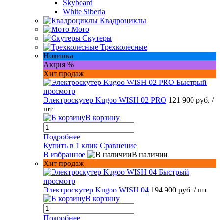
Skyboard
White Siberia
Квадроциклы
Мото
Скутеры
Трехколесные
Новинка
Акция %
Хит продаж
Быстрый
просмотр
Электроскутер Kugoo WISH 02 PRO
121 900 руб.
/
шт
В корзину
Подробнее
Купить в 1 клик
Сравнение
В избранное
В наличии
Хит продаж
Быстрый
просмотр
Электроскутер Kugoo WISH 04
194 900 руб.
/ шт
В корзину
Подробнее